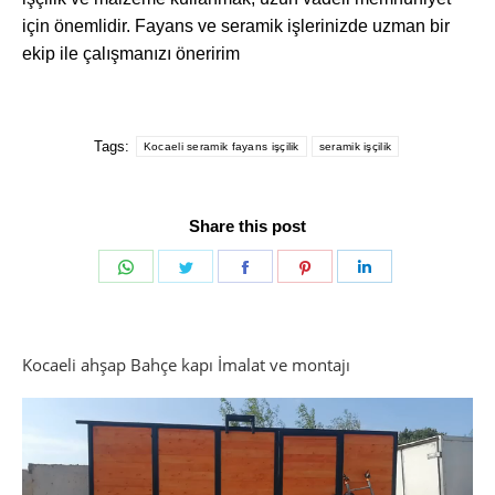
için önemlidir. Fayans ve seramik işlerinizde uzman bir
ekip ile çalışmanızı öneririm
Tags:
Kocaeli seramik fayans işçilik
seramik işçilik
Share this post
Share
Share
Share
Share
Share
on
on
on
on
on
WhatsApp
Twitter
Facebook
Pinterest
LinkedIn
Kocaeli ahşap Bahçe kapı İmalat ve montajı