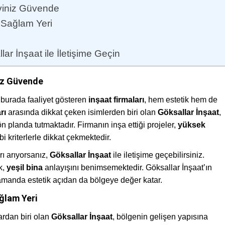
Eviniz Güvende
n Sağlam Yeri
llar İnşaat ile İletişime Geçin
niz Güvende
e burada faaliyet gösteren
inşaat firmaları
, hem estetik hem de
rı
arasında dikkat çeken isimlerden biri olan
Göksallar İnşaat
,
 planda tutmaktadır. Firmanın inşa ettiği projeler,
yüksek
bi kriterlerle dikkat çekmektedir.
rı arıyorsanız,
Göksallar İnşaat
ile iletişime geçebilirsiniz.
k,
yeşil bina
anlayışını benimsemektedir. Göksallar İnşaat’ın
manda estetik açıdan da bölgeye değer katar.
ağlam Yeri
ardan biri olan
Göksallar İnşaat
, bölgenin gelişen yapısına