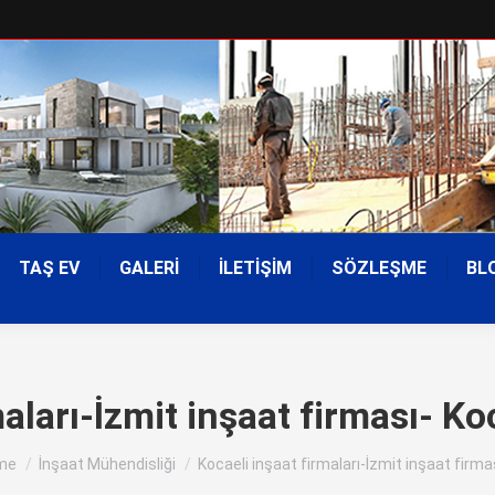
TAŞ EV
GALERİ
İLETİŞİM
SÖZLEŞME
BL
aları-İzmit inşaat firması- Ko
 are here:
me
İnşaat Mühendisliği
Kocaeli inşaat firmaları-İzmit inşaat firma