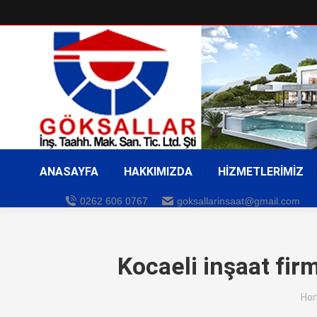
ANASAYFA
HAKKIMIZDA
HİZMETLERİMİZ
0262 606 0767
goksallarinsaat@gmail.com
Kocaeli inşaat firm
You
Ho