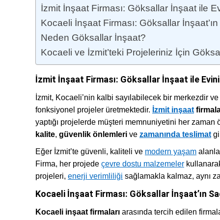
İzmit İnşaat Firması: Göksallar İnşaat ile 
Kocaeli İnşaat Firması: Göksallar İnşaat’ı
Neden Göksallar İnşaat?
Kocaeli ve İzmit’teki Projeleriniz İçin Göksa
İzmit İnşaat Firması: Göksallar İnşaat ile Evi
İzmit, Kocaeli’nin kalbi sayılabilecek bir merkezdir v
fonksiyonel projeler üretmektedir.
İzmit inşaat
firmala
yaptığı projelerde müşteri memnuniyetini her zaman ön
kalite
,
güvenlik önlemleri
ve
zamanında teslimat
gi
Eğer İzmit’te güvenli, kaliteli ve
modern yaşam
alanla
Firma, her projede
çevre dostu malzemeler
kullanara
projeleri,
enerji verimliliği
sağlamakla kalmaz, aynı za
Kocaeli İnşaat Firması: Göksallar İnşaat’ın S
Kocaeli inşaat firmaları
arasında tercih edilen firmal