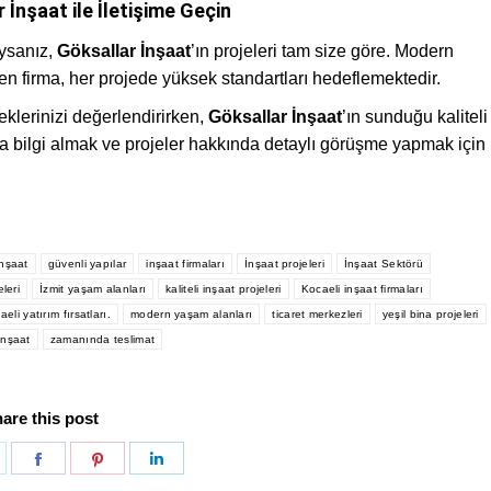
r İnşaat ile İletişime Geçin
ysanız,
Göksallar İnşaat
’ın projeleri tam size göre. Modern
den firma, her projede yüksek standartları hedeflemektedir.
klerinizi değerlendirirken,
Göksallar İnşaat
’ın sunduğu kaliteli
a bilgi almak ve projeler hakkında detaylı görüşme yapmak için
İnşaat
güvenli yapılar
inşaat firmaları
İnşaat projeleri
İnşaat Sektörü
leri
İzmit yaşam alanları
kaliteli inşaat projeleri
Kocaeli inşaat firmaları
eli yatırım fırsatları.
modern yaşam alanları
ticaret merkezleri
yeşil bina projeleri
inşaat
zamanında teslimat
are this post
hare
Share
Share
Share