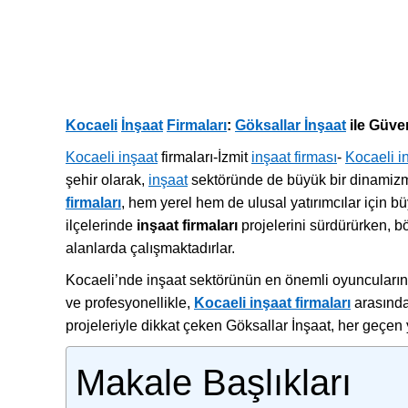
Kocaeli
İnşaat
Firmaları
:
Göksallar İnşaat
ile Güven
Kocaeli inşaat
firmaları-İzmit
inşaat firması
-
Kocaeli i
şehir olarak,
inşaat
sektöründe de büyük bir dinamizme 
firmaları
, hem yerel hem de ulusal yatırımcılar için bü
ilçelerinde
inşaat firmaları
projelerini sürdürürken, b
alanlarda çalışmaktadırlar.
Kocaeli’nde inşaat sektörünün en önemli oyuncuların
ve profesyonellikle,
Kocaeli inşaat firmaları
arasında
projeleriyle dikkat çeken Göksallar İnşaat, her geçen y
Makale Başlıkları