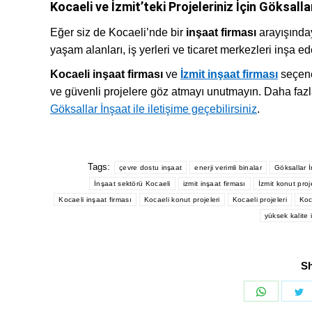
Kocaeli ve İzmit’teki Projeleriniz İçin Göksalla
Eğer siz de Kocaeli’nde bir
inşaat firması
arayışında
yaşam alanları, iş yerleri ve ticaret merkezleri inşa e
Kocaeli inşaat firması
ve
İzmit inşaat firması
seçene
ve güvenli projelere göz atmayı unutmayın. Daha fazl
Göksallar İnşaat ile iletişime geçebilirsiniz
.
Tags:
çevre dostu inşaat
enerji verimli binalar
Göksallar 
İnşaat sektörü Kocaeli
izmit inşaat firması
İzmit konut proje
Kocaeli inşaat firması
Kocaeli konut projeleri
Kocaeli projeleri
Koca
yüksek kalite 
Sh
Share
S