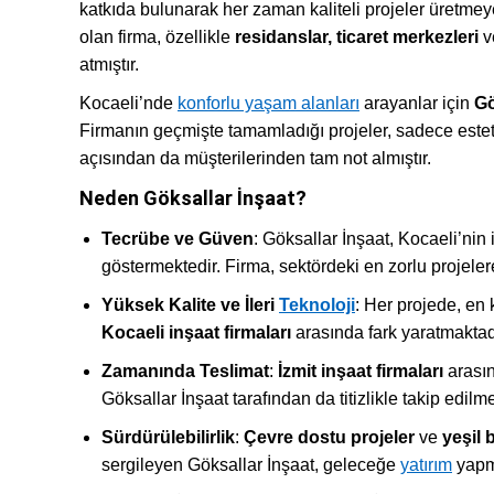
katkıda bulunarak her zaman kaliteli projeler üretme
olan firma, özellikle
residanslar, ticaret merkezleri
v
atmıştır.
Kocaeli’nde
konforlu yaşam alanları
arayanlar için
Gö
Firmanın geçmişte tamamladığı projeler, sadece este
açısından da müşterilerinden tam not almıştır.
Neden Göksallar İnşaat?
Tecrübe ve Güven
: Göksallar İnşaat, Kocaeli’nin 
göstermektedir. Firma, sektördeki en zorlu projeler
Yüksek Kalite ve İleri
Teknoloji
: Her projede, en 
Kocaeli inşaat firmaları
arasında fark yaratmaktad
Zamanında Teslimat
:
İzmit inşaat firmaları
arasın
Göksallar İnşaat tarafından da titizlikle takip edilme
Sürdürülebilirlik
:
Çevre dostu projeler
ve
yeşil 
sergileyen Göksallar İnşaat, geleceğe
yatırım
yapm