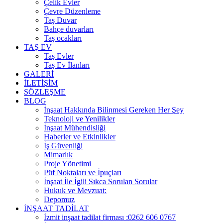
Çelik Evler
Çevre Düzenleme
Taş Duvar
Bahçe duvarları
Taş ocakları
TAŞ EV
Taş Evler
Taş Ev İlanları
GALERİ
İLETİŞİM
SÖZLEŞME
BLOG
İnşaat Hakkında Bilinmesi Gereken Her Şey
Teknoloji ve Yenilikler
İnşaat Mühendisliği
Haberler ve Etkinlikler
İş Güvenliği
Mimarlık
Proje Yönetimi
Püf Noktaları ve İpuçları
İnşaat İle İgili Sıkca Sorulan Sorular
Hukuk ve Mevzuat:
Depomuz
İNŞAAT TADİLAT
İzmit inşaat tadilat firması :0262 606 0767