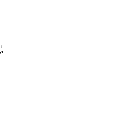
ir
yı