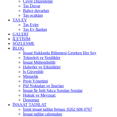
Çevre Düzenleme
Taş Duvar
Bahçe duvarları
Taş ocakları
TAŞ EV
Taş Evler
Taş Ev İlanları
GALERİ
İLETİŞİM
SÖZLEŞME
BLOG
İnşaat Hakkında Bilinmesi Gereken Her Şey
Teknoloji ve Yenilikler
İnşaat Mühendisliği
Haberler ve Etkinlikler
İş Güvenliği
Mimarlık
Proje Yönetimi
Püf Noktaları ve İpuçları
İnşaat İle İgili Sıkca Sorulan Sorular
Hukuk ve Mevzuat:
Depomuz
İNŞAAT TADİLAT
İzmit inşaat tadilat firması :0262 606 0767
İnşaat tadilat çalışmaları