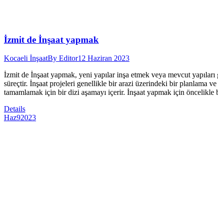
İzmit de İnşaat yapmak
Kocaeli İnşaat
By
Editor
12 Haziran 2023
İzmit de İnşaat yapmak, yeni yapılar inşa etmek veya mevcut yapıları g
süreçtir. İnşaat projeleri genellikle bir arazi üzerindeki bir planlama 
tamamlamak için bir dizi aşamayı içerir. İnşaat yapmak için öncelikle
Details
Haz
9
2023