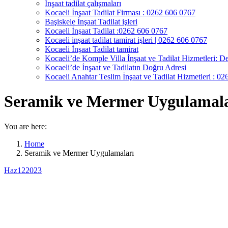
İnşaat tadilat çalışmaları
Kocaeli İnşaat Tadilat Firması : 0262 606 0767
Başiskele İnşaat Tadilat işleri
Kocaeli İnşaat Tadilat :0262 606 0767
Kocaeli inşaat tadilat tamirat işleri | 0262 606 0767
Kocaeli İnşaat Tadilat tamirat
Kocaeli’de Komple Villa İnşaat ve Tadilat Hizmetleri: De
Kocaeli’de İnşaat ve Tadilatın Doğru Adresi
Kocaeli Anahtar Teslim İnşaat ve Tadilat Hizmetleri : 0
Seramik ve Mermer Uygulamala
You are here:
Home
Seramik ve Mermer Uygulamaları
Haz
12
2023