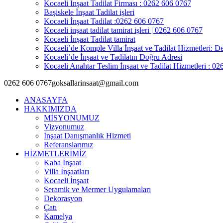
Kocaeli İnşaat Tadilat Firması : 0262 606 0767
Başiskele İnşaat Tadilat işleri
Kocaeli İnşaat Tadilat :0262 606 0767
Kocaeli inşaat tadilat tamirat işleri | 0262 606 0767
Kocaeli İnşaat Tadilat tamirat
Kocaeli’de Komple Villa İnşaat ve Tadilat Hizmetleri: De
Kocaeli’de İnşaat ve Tadilatın Doğru Adresi
Kocaeli Anahtar Teslim İnşaat ve Tadilat Hizmetleri : 0
0262 606 0767
goksallarinsaat@gmail.com
ANASAYFA
HAKKIMIZDA
MİSYONUMUZ
Vizyonumuz
İnşaat Danışmanlık Hizmeti
Referanslarımız
HİZMETLERİMİZ
Kaba İnşaat
Villa İnşaatları
Kocaeli İnşaat
Seramik ve Mermer Uygulamaları
Dekorasyon
Çatı
Kamelya