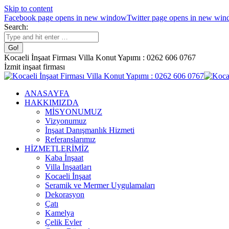
Skip to content
Facebook page opens in new window
Twitter page opens in new wi
Search:
Kocaeli İnşaat Firması Villa Konut Yapımı : 0262 606 0767
İzmit inşaat firması
ANASAYFA
HAKKIMIZDA
MİSYONUMUZ
Vizyonumuz
İnşaat Danışmanlık Hizmeti
Referanslarımız
HİZMETLERİMİZ
Kaba İnşaat
Villa İnşaatları
Kocaeli İnşaat
Seramik ve Mermer Uygulamaları
Dekorasyon
Çatı
Kamelya
Çelik Evler