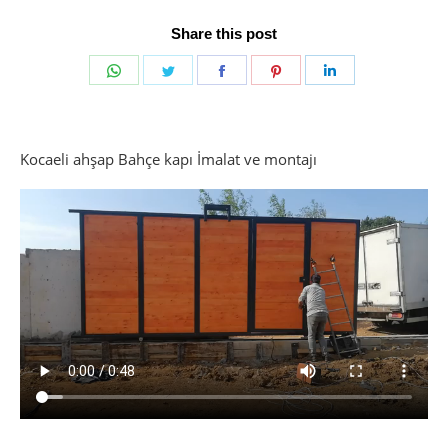
Share this post
Share
Share
Share
Share
Share
on
on
on
on
on
WhatsApp
Twitter
Facebook
Pinterest
LinkedIn
Kocaeli ahşap Bahçe kapı İmalat ve montajı