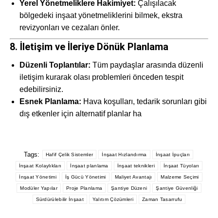
Yerel Yönetmeliklere Hakimiyet:
Çalışılacak
bölgedeki inşaat yönetmeliklerini bilmek, ekstra
revizyonları ve cezaları önler.
8. İletişim ve İleriye Dönük Planlama
Düzenli Toplantılar:
Tüm paydaşlar arasında düzenli
iletişim kurarak olası problemleri önceden tespit
edebilirsiniz.
Esnek Planlama:
Hava koşulları, tedarik sorunları gibi
dış etkenler için alternatif planlar ha
Tags:
Hafif Çelik Sistemler
İnşaat Hızlandırma
İnşaat İpuçları
İnşaat Kolaylıkları
İnşaat planlama
İnşaat teknikleri
İnşaat Tüyoları
İnşaat Yönetimi
İş Gücü Yönetimi
Maliyet Avantajı
Malzeme Seçimi
Modüler Yapılar
Proje Planlama
Şantiye Düzeni
Şantiye Güvenliği
Sürdürülebilir İnşaat
Yalıtım Çözümleri
Zaman Tasarrufu