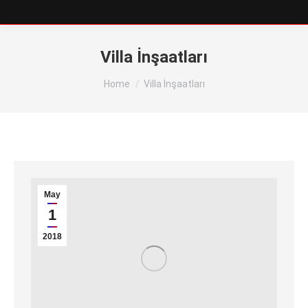
Villa İnşaatları
You are here:
Home
Villa İnşaatları
May
1
2018