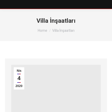
Villa İnşaatları
You are here:
Home
Villa İnşaatları
Nis
4
2020