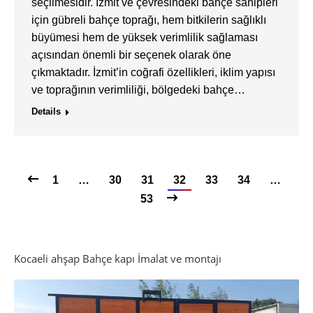
seçilmesidir. İzmit ve çevresindeki bahçe sahipleri
için gübreli bahçe toprağı, hem bitkilerin sağlıklı
büyümesi hem de yüksek verimlilik sağlaması
açısından önemli bir seçenek olarak öne
çıkmaktadır. İzmit’in coğrafi özellikleri, iklim yapısı
ve toprağının verimliliği, bölgedeki bahçe…
Details
1
…
30
31
32
33
34
…
53
Kocaeli ahşap Bahçe kapı İmalat ve montajı