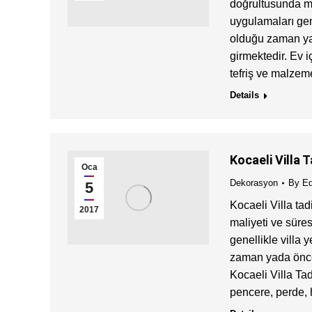
doğrultusunda ma
uygulamaları gene
olduğu zaman ya
girmektedir. Ev i
tefriş ve malzeme
Details
Kocaeli Villa T
Oca
Dekorasyon
By
Ed
5
Kocaeli Villa tad
2017
maliyeti ve süre
genellikle villa 
zaman yada önce
Kocaeli Villa Tad
pencere, perde, 