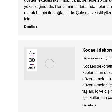
göstermektedir.Hazır mobilyalar, genelde 20 cm’
yüksekliğindedir. Her bir mimar tarafından planla
olarak bir biri ile bağlantılıdır. Çalışma ve istif yü
için…
Details
Kocaeli dekor
Ara
Dekorasyon
By
Ed
30
Kocaeli dekorati
2016
kaplamaları deko
düzenlemeleri bahç
düzenlemeleri iç
taşları, iç ve dı
için kullanılan ç
Details