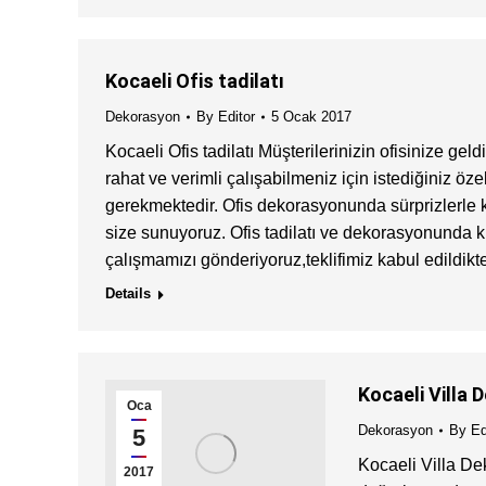
Kocaeli Ofis tadilatı
Dekorasyon
By
Editor
5 Ocak 2017
Kocaeli Ofis tadilatı Müşterilerinizin ofisinize gel
rahat ve verimli çalışabilmeniz için istediğiniz öz
gerekmektedir. Ofis dekorasyonunda sürprizlerle kar
size sunuyoruz. Ofis tadilatı ve dekorasyonunda 
çalışmamızı gönderiyoruz,teklifimiz kabul edildi
Details
Kocaeli Villa
Oca
Dekorasyon
By
Ed
5
Kocaeli Villa Dek
2017