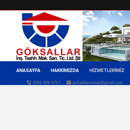
ANASAYFA
HAKKIMIZDA
HİZMETLERİMİZ
0262 606 0767
goksallarinsaat@gmail.com