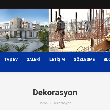
TAŞ EV
GALERİ
İLETİŞİM
SÖZLEŞME
BL
Dekorasyon
You are here:
Home
Dekorasyon