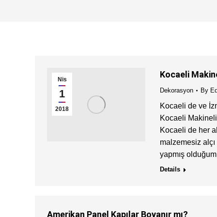
Kocaeli Makine
Nis
Dekorasyon
By
Ed
1
Kocaeli de ve İzm
2018
Kocaeli Makineli 
Kocaeli de her a
malzemesiz alçı s
yapmış olduğumuz
Details
Amerikan Panel Kapılar Boyanır mı?