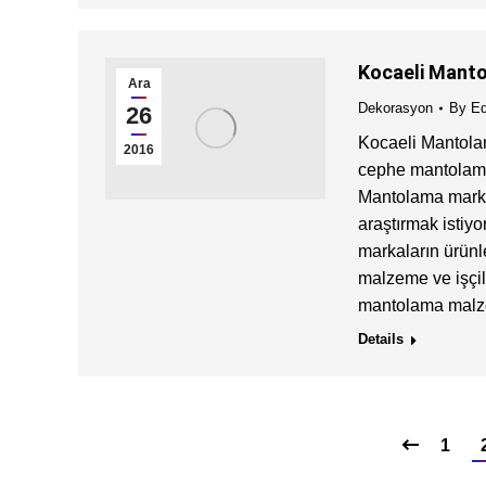
Kocaeli Manto
Ara
Dekorasyon
By
Ed
26
Kocaeli Mantolam
2016
cephe mantolama f
Mantolama markala
araştırmak istiy
markaların ürünle
malzeme ve işçil
mantolama malz
Details
1