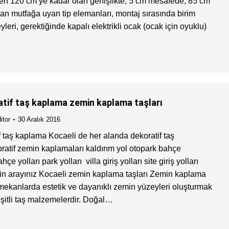
den 120 cm’ye kadar olan genişlikte, 5 cm mesafede, 85 cm
nan mutfağa uyan tip elemanları, montaj sırasında birim
zeyleri, gerektiğinde kapalı elektrikli ocak (ocak için oyuklu)
atif taş kaplama zemin kaplama taşları
itor
30 Aralık 2016
f taş kaplama Kocaeli de her alanda dekoratif taş
ratif zemin kaplamaları kaldırım yol otopark bahçe
e yolları park yolları villa giriş yolları site giriş yolları
in arayınız Kocaeli zemin kaplama taşları Zemin kaplama
ş mekanlarda estetik ve dayanıklı zemin yüzeyleri oluşturmak
eşitli taş malzemelerdir. Doğal…